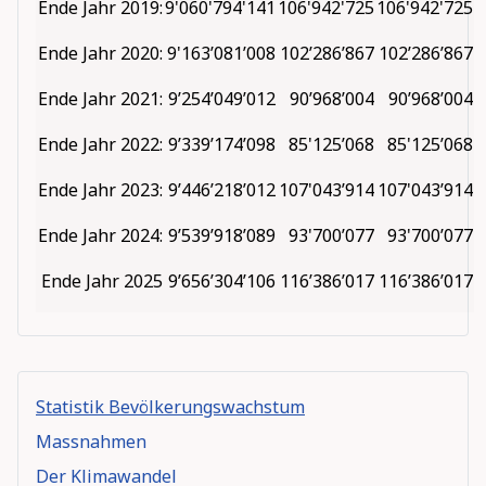
Ende Jahr 2019:
9'060'794'141
106'942'725
106'942'725
Ende Jahr 2020:
9'163’081’008
102’286’867
102’286’867
Ende Jahr 2021:
9’254’049’012
90’968’004
90’968’004
Ende Jahr 2022:
9’339’174’098
85'125’068
85'125’068
Ende Jahr 2023:
9’446’218’012
107'043’914
107'043’914
Ende Jahr 2024:
9’539’918’089
93'700’077
93'700’077
Ende Jahr 2025
9’656’304’106
116’386’017
116’386’017
Statistik Bevölkerungswachstum
Massnahmen
Der Klimawandel