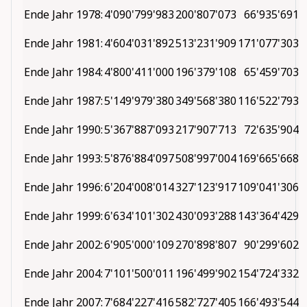
Ende Jahr 1978:
4'090'799'983
200'807'073
66'935'691
Ende Jahr 1981:
4'604'031'892
513'231'909
171'077'303
Ende Jahr 1984:
4'800'411'000
196'379'108
65'459'703
Ende Jahr 1987:
5'149'979'380
349'568'380
116'522'793
Ende Jahr 1990:
5'367'887'093
217'907'713
72'635'904
Ende Jahr 1993:
5'876'884'097
508'997'004
169'665'668
Ende Jahr 1996:
6'204'008'014
327'123'917
109'041'306
Ende Jahr 1999:
6'634'101'302
430'093'288
143'364'429
Ende Jahr 2002:
6'905'000'109
270'898'807
90'299'602
Ende Jahr 2004:
7'101'500'011
196'499'902
154'724'332
Ende Jahr 2007:
7'684'227'416
582'727'405
166'493'544