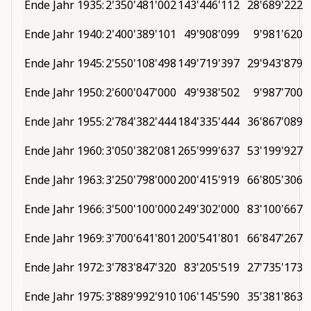
Ende Jahr 1935:
2'350'481'002
143'446'112
28'689'222
Ende Jahr 1940:
2'400'389'101
49'908'099
9'981'620
Ende Jahr 1945:
2'550'108'498
149'719'397
29'943'879
Ende Jahr 1950:
2'600'047'000
49'938'502
9'987'700
Ende Jahr 1955:
2'784'382'444
184'335'444
36'867'089
Ende Jahr 1960:
3'050'382'081
265'999'637
53'199'927
Ende Jahr 1963:
3'250'798'000
200'415'919
66'805'306
Ende Jahr 1966:
3'500'100'000
249'302'000
83'100'667
Ende Jahr 1969:
3'700'641'801
200'541'801
66'847'267
Ende Jahr 1972:
3'783'847'320
83'205'519
27'735'173
Ende Jahr 1975:
3'889'992'910
106'145'590
35'381'863