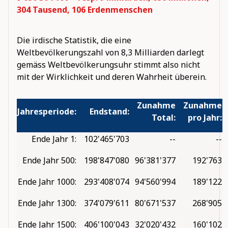
304 Tausend, 106 Erdenmenschen
Die irdische Statistik, die eine
Weltbevölkerungszahl von 8,3 Milliarden darlegt
gemäss Weltbevölkerungsuhr stimmt also nicht
mit der Wirklichkeit und deren Wahrheit überein.
Zunahme
Zunahme
Jahresperiode:
Endstand:
Total:
pro Jahr:
Ende Jahr 1:
102'465'703
--
--
Ende Jahr 500:
198'847'080
96'381'377
192'763
Ende Jahr 1000:
293'408'074
94'560'994
189'122
Ende Jahr 1300:
374'079'611
80'671'537
268'905
Ende Jahr 1500:
406'100'043
32'020'432
160'102