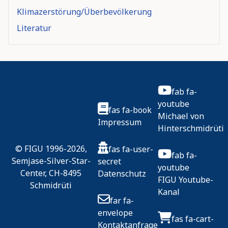
Klimazerstörung/Überbevölkerung
Literatur
fab fa-
youtube
fas fa-book
Michael von
Impressum
Hinterschmidrüti
© FIGU 1996-2026,
fas fa-user-
fab fa-
Semjase-Silver-Star-
secret
youtube
Center, CH-8495
Datenschutz
FIGU Youtube-
Schmidrüti
Kanal
far fa-
envelope
fas fa-cart-
Kontaktanfrage