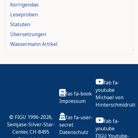
Korrigendas
Leseproben
Statuten
Übersetzungen
Wassermann Artikel
fab fa-
youtube
fas fa-book
Michael von
Impressum
Hinterschmidrüti
© FIGU 1996-2026,
fas fa-user-
fab fa-
Semjase-Silver-Star-
secret
youtube
Center, CH-8495
Datenschutz
FIGU Youtube-