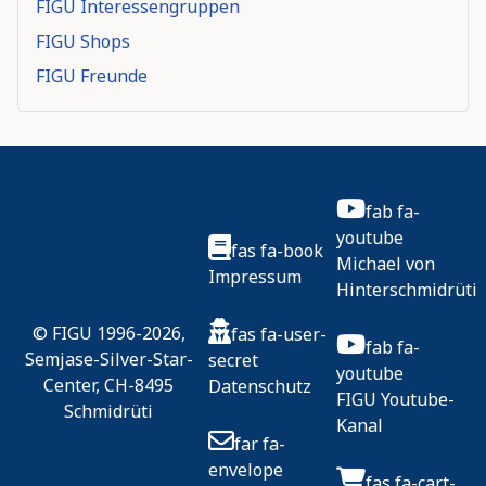
FIGU Interessengruppen
FIGU Shops
FIGU Freunde
fab fa-
youtube
fas fa-book
Michael von
Impressum
Hinterschmidrüti
© FIGU 1996-2026,
fas fa-user-
fab fa-
Semjase-Silver-Star-
secret
youtube
Center, CH-8495
Datenschutz
FIGU Youtube-
Schmidrüti
Kanal
far fa-
envelope
fas fa-cart-